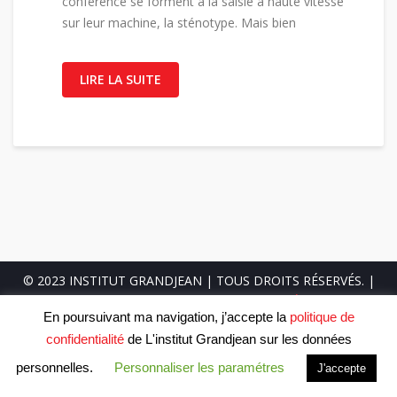
conférence se forment à la saisie à haute vitesse
sur leur machine, la sténotype. Mais bien
LIRE LA SUITE
© 2023 INSTITUT GRANDJEAN | TOUS DROITS RÉSERVÉS. |
POLITIQUE DE CONFIDENTIALITÉ
En poursuivant ma navigation, j’accepte la
politique de
confidentialité
de L'institut Grandjean sur les données
personnelles.
Personnaliser les paramétres
J'accepte