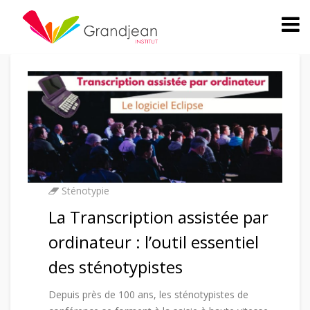
Sténotypie
La Transcription assistée par
ordinateur : l’outil essentiel
des sténotypistes
Depuis près de 100 ans, les sténotypistes de